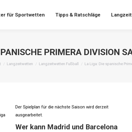
Sportwetten
Tipps & Ratschläge
Langzeitwetten
er für Sportwetten
Tipps & Ratschläge
Langzei
 SPANISCHE PRIMERA DIVISION S
 befinden sich hier:
t
Langzeitwetten
Langzeitwetten Fußball
La Liga: Die spanische Pri
Der Spielplan für die nächste Saison wird derzeit
iga
ausgearbeitet.
Wer kann Madrid und Barcelona