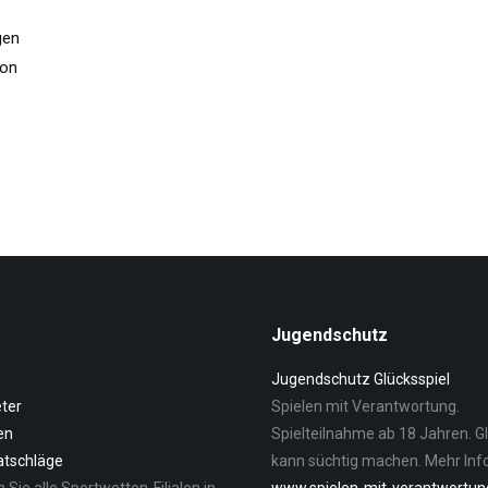
gen
von
Jugendschutz
Jugendschutz Glücksspiel
ter
Spielen mit Verantwortung.
en
Spielteilnahme ab 18 Jahren. G
atschläge
kann süchtig machen. Mehr Info