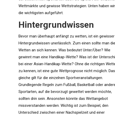
Wettmärkte und gewisse Wettstrategien. Unten haben wir
die wichtigsten aufgeführt.
Hintergrundwissen
Bevor man überhaupt anfängt zu wetten, ist ein gewisser
Hintergrundwissen unerlässlich. Zum einen sollte man di
Wetten an sich kennen. Was bedeutet Unter/Über? Wie
gewinnt man eine Handikap-Wette? Was ist der Untersch
bei einer Asian-Handikap-Wette? Ohne die richtigen Wett
zu kennen, ist eine gute Wettprognose nicht möglich. Das
gleiche gilt für die einzelnen Sportveranstaltungen.
Grundlegende Regeln zum Fußball, Basketball oder ander
Sportarten, auf die bevorzugt gewettet werden möchte,
sollten drin sein. Ansonsten könnte das Wettangebot
missverstanden werden. Wichtig ist zum Beispiel, den
Unterschied zwischen einer Nachspielzeit und einer