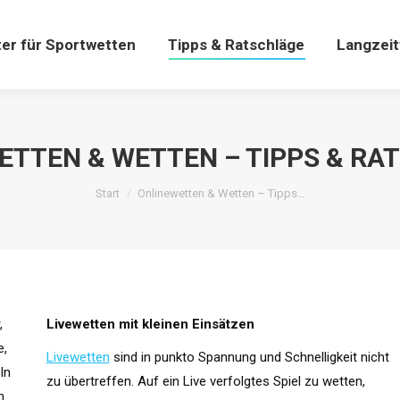
Sportwetten
Tipps & Ratschläge
Langzeitwetten
er für Sportwetten
Tipps & Ratschläge
Langzei
ETTEN & WETTEN – TIPPS & RA
Sie befinden sich hier:
Start
Onlinewetten & Wetten – Tipps…
,
Livewetten mit kleinen Einsätzen
e,
Livewetten
sind in punkto Spannung und Schnelligkeit nicht
ln
zu übertreffen. Auf ein Live verfolgtes Spiel zu wetten,
n