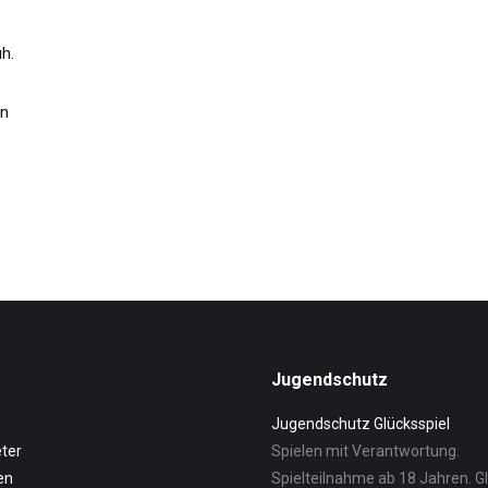
h.
en
Jugendschutz
Jugendschutz Glücksspiel
ter
Spielen mit Verantwortung.
en
Spielteilnahme ab 18 Jahren. G