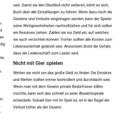
sein. Damit sie den Überblick nicht verlieren, lohnt es sich,
Buch über alle Einzahlungen zu führen. Wenn dazu noch die
Gewinne und Verluste eingetragen werden, kann der Spieler
n
seine Wettgewohnheiten nachvollziehen und für sich selber
hl
ein Resümee ziehen. Zahlen sie nur Geld ein, auf welches
ten
sie auch verzichten können. Vorher sollten alle Kosten zum
stig
Lebensunterhalt gedeckt sein. Ansonsten droht die Gefahr,
dass die Leidenschaft zum Laster wird.
ehr
Nicht mit Gier spielen
n
Wetten sie nicht um das große Geld zu finden. Die Einsätze
und Wetten sollten immer kontrolliert und durchdacht sein.
Wenn man mit dem Gewinn private Bedürfnisse stillen
möchte, kann sich das schnell zu einer Abwärtsspirale
st
entwickeln. Sobald Gier mit im Spiel ist, ist in der Regel der
.
Verlust höher als der Gewinn.
r