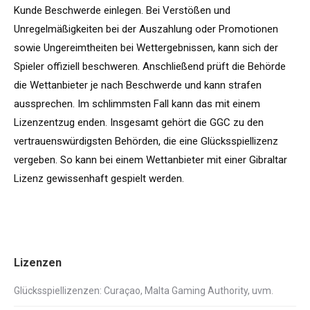
Kunde Beschwerde einlegen. Bei Verstößen und
Unregelmäßigkeiten bei der Auszahlung oder Promotionen
sowie Ungereimtheiten bei Wettergebnissen, kann sich der
Spieler offiziell beschweren. Anschließend prüft die Behörde
die Wettanbieter je nach Beschwerde und kann strafen
aussprechen. Im schlimmsten Fall kann das mit einem
Lizenzentzug enden. Insgesamt gehört die GGC zu den
vertrauenswürdigsten Behörden, die eine Glücksspiellizenz
vergeben. So kann bei einem Wettanbieter mit einer Gibraltar
Lizenz gewissenhaft gespielt werden.
Lizenzen
Glücksspiellizenzen: Curaçao, Malta Gaming Authority, uvm.