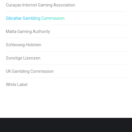
Curaçao Internet Gaming Association
Gibraltar Gambling Commission
Malta Gaming Authority
Schleswig-Holstein
Sonstige Lizenzen
UK Gambling Commission
White Label