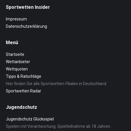
Sportwetten Insider
Impressum
Datenschutzerklärung
Menü
Startseite
Wettanbieter
Wettquoten
Tipps & Ratschläge
Hier finden Sie alle Sportwetten-Filialen in Deutschland:
Sportwetten Radar
Jugendschutz
Jugendschutz Glücksspiel
Spielen mit Verantwortung. Spielteilnahme ab 18 Jahren.