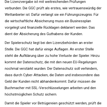
Die Lizenzvergabe ist mit weitreichenden Prüfungen
verbunden. Die GGC prüft als erstes, wie vertrauenswürdig der
Wettanbieter ist. Dafür verlangt sie ein Führungszeugnis. Für
die wirtschaftliche Absicherung muss ein Businessplan
vorgelegt und finanzielle Rücklagen deklariert werden. Das
dient der Absicherung des Guthabens der Kunden.
Der Spielerschutz liegt bei den Lizenzbehörden an erster
Stelle. Die GGC hat dafür einige Auflagen. An erster Stelle
steht die Aufklärung über zu hohe Verluste der Spieler. Hinzu
kommt der Datenschutz, die mit den neuen EU-Regelungen
nochmal verstärkt wurden. Der Datenschutz soll verhindern,
dass durch Cyber-Attacken, die Daten und insbesondere das
Geld der Kunden nicht abhandenkommt. Dafür müssen die
Buchmacher mit SSL-Verschlüsselungen arbeiten und den
höchstmöglichen Schutz sichern.
Damit die Spieler vor Betrügereien geschützt werden, prüft die