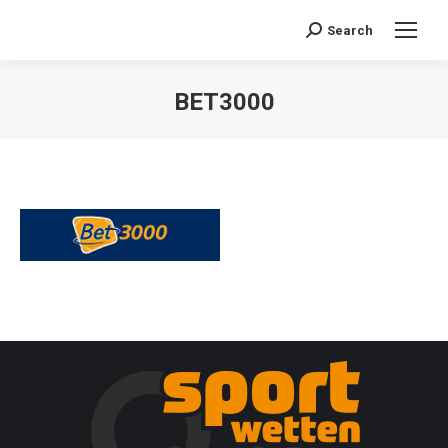
Search
Search:
BET3000
Sie befinden sich hier: